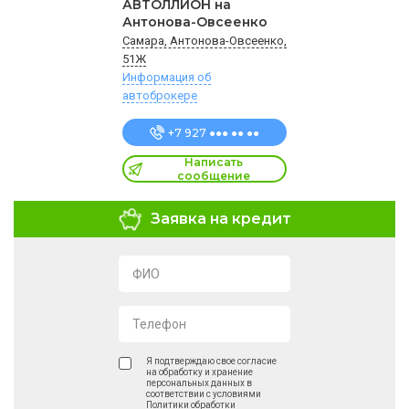
АВТОЛЛИОН на
Антонова-Овсеенко
Самара, Антонова-Овсеенко,
51Ж
Информация об
автоброкере
+7 927 ●●● ●● ●●
Написать
сообщение
Заявка на кредит
ФИО
Телефон
Я подтверждаю свое согласие
на обработку и хранение
персональных данных в
соответствии с условиями
Политики обработки