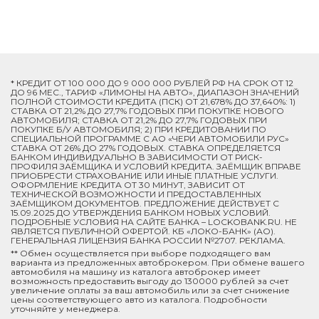
* КРЕДИТ ОТ 100 000 ДО 9 000 000 РУБЛЕЙ РФ НА СРОК ОТ 12
ДО 96 МЕС., ТАРИФ «ЛИМОНЫ НА АВТО», ДИАПАЗОН ЗНАЧЕНИЙ
ПОЛНОЙ СТОИМОСТИ КРЕДИТА (ПСК) ОТ 21,678% ДО 37,640%: 1)
СТАВКА ОТ 21,2% ДО 27,7% ГОДОВЫХ ПРИ ПОКУПКЕ НОВОГО
АВТОМОБИЛЯ; СТАВКА ОТ 21,2% ДО 27,7% ГОДОВЫХ ПРИ
ПОКУПКЕ Б/У АВТОМОБИЛЯ; 2) ПРИ КРЕДИТОВАНИИ ПО
СПЕЦИАЛЬНОЙ ПРОГРАММЕ C АО «ЧЕРИ АВТОМОБИЛИ РУС»
СТАВКА ОТ 26% ДО 27% ГОДОВЫХ. СТАВКА ОПРЕДЕЛЯЕТСЯ
БАНКОМ ИНДИВИДУАЛЬНО В ЗАВИСИМОСТИ ОТ РИСК-
ПРОФИЛЯ ЗАЁМЩИКА И УСЛОВИЙ КРЕДИТА. ЗАЁМЩИК ВПРАВЕ
ПРИОБРЕСТИ СТРАХОВАНИЕ ИЛИ ИНЫЕ ПЛАТНЫЕ УСЛУГИ.
ОФОРМЛЕНИЕ КРЕДИТА ОТ 30 МИНУТ, ЗАВИСИТ ОТ
ТЕХНИЧЕСКОЙ ВОЗМОЖНОСТИ И ПРЕДОСТАВЛЕННЫХ
ЗАЁМЩИКОМ ДОКУМЕНТОВ. ПРЕДЛОЖЕНИЕ ДЕЙСТВУЕТ С
15.09.2025 ДО УТВЕРЖДЕНИЯ БАНКОМ НОВЫХ УСЛОВИЙ.
ПОДРОБНЫЕ УСЛОВИЯ НА САЙТЕ БАНКА – LOCKOBANK.RU. НЕ
ЯВЛЯЕТСЯ ПУБЛИЧНОЙ ОФЕРТОЙ. КБ «ЛОКО-БАНК» (АО).
ГЕНЕРАЛЬНАЯ ЛИЦЕНЗИЯ БАНКА РОССИИ №2707. РЕКЛАМА.
** Обмен осуществляется при выборе подходящего вам
варианта из предложенных автоброкером. При обмене вашего
автомобиля на машину из каталога автоброкер имеет
возможность предоставить выгоду до 130000 рублей за счет
увеличение оплаты за ваш автомобиль или за счет снижение
цены соответствующего авто из каталога. Подробности
уточняйте у менеджера.