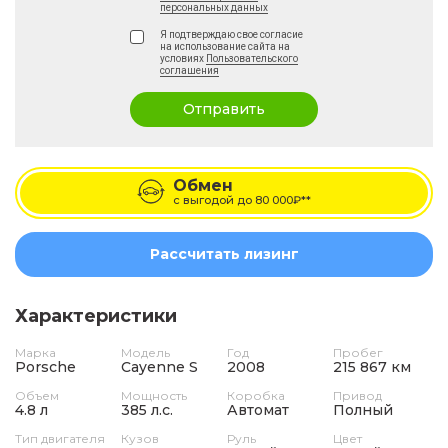
персональных данных
Я подтверждаю свое согласие
на использование сайта на
условиях
Пользовательского
соглашения
Отправить
Обмен
с выгодой до
80 000₽**
Рассчитать лизинг
Характеристики
Марка
Модель
Год
Пробег
Porsche
Cayenne S
2008
215 867 км
Объем
Мощность
Коробка
Привод
4.8 л
385 л.с.
Автомат
Полный
Тип двигателя
Кузов
Руль
Цвет