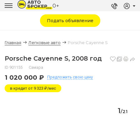
0+
Подать объявление
Главная
Легковые авто
Porsche Cayenne S
Porsche Cayenne S, 2008 год
ID 901155
Самара
1 020 000 ₽
Предложить
свою цену
в кредит от 9 323 ₽/мес
1
/
21