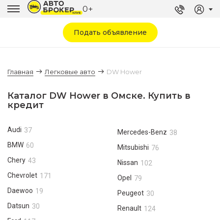
0+
Подать объявление
Главная
Легковые авто
DW Hower
Каталог DW Hower в Омске. Купить в
кредит
Audi
37
Mercedes-Benz
38
BMW
60
Mitsubishi
76
Chery
43
Nissan
102
Chevrolet
171
Opel
79
Daewoo
19
Peugeot
30
Datsun
30
Renault
124