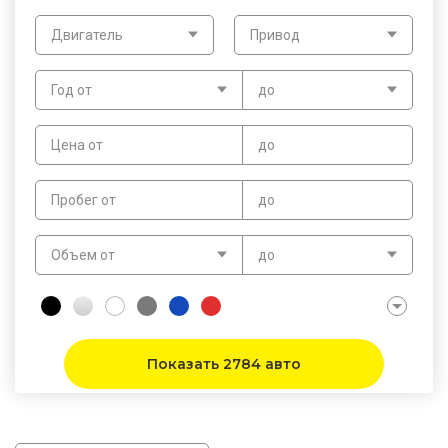
Двигатель
Привод
Год от
до
Цена от
до
Пробег от
до
Объем от
до
Показать 2784 авто