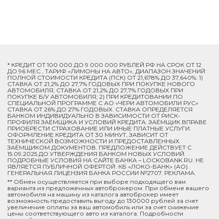
* КРЕДИТ ОТ 100 000 ДО 9 000 000 РУБЛЕЙ РФ НА СРОК ОТ 12
ДО 96 МЕС., ТАРИФ «ЛИМОНЫ НА АВТО», ДИАПАЗОН ЗНАЧЕНИЙ
ПОЛНОЙ СТОИМОСТИ КРЕДИТА (ПСК) ОТ 21,678% ДО 37,640%: 1)
СТАВКА ОТ 21,2% ДО 27,7% ГОДОВЫХ ПРИ ПОКУПКЕ НОВОГО
АВТОМОБИЛЯ; СТАВКА ОТ 21,2% ДО 27,7% ГОДОВЫХ ПРИ
ПОКУПКЕ Б/У АВТОМОБИЛЯ; 2) ПРИ КРЕДИТОВАНИИ ПО
СПЕЦИАЛЬНОЙ ПРОГРАММЕ C АО «ЧЕРИ АВТОМОБИЛИ РУС»
СТАВКА ОТ 26% ДО 27% ГОДОВЫХ. СТАВКА ОПРЕДЕЛЯЕТСЯ
БАНКОМ ИНДИВИДУАЛЬНО В ЗАВИСИМОСТИ ОТ РИСК-
ПРОФИЛЯ ЗАЁМЩИКА И УСЛОВИЙ КРЕДИТА. ЗАЁМЩИК ВПРАВЕ
ПРИОБРЕСТИ СТРАХОВАНИЕ ИЛИ ИНЫЕ ПЛАТНЫЕ УСЛУГИ.
ОФОРМЛЕНИЕ КРЕДИТА ОТ 30 МИНУТ, ЗАВИСИТ ОТ
ТЕХНИЧЕСКОЙ ВОЗМОЖНОСТИ И ПРЕДОСТАВЛЕННЫХ
ЗАЁМЩИКОМ ДОКУМЕНТОВ. ПРЕДЛОЖЕНИЕ ДЕЙСТВУЕТ С
15.09.2025 ДО УТВЕРЖДЕНИЯ БАНКОМ НОВЫХ УСЛОВИЙ.
ПОДРОБНЫЕ УСЛОВИЯ НА САЙТЕ БАНКА – LOCKOBANK.RU. НЕ
ЯВЛЯЕТСЯ ПУБЛИЧНОЙ ОФЕРТОЙ. КБ «ЛОКО-БАНК» (АО).
ГЕНЕРАЛЬНАЯ ЛИЦЕНЗИЯ БАНКА РОССИИ №2707. РЕКЛАМА.
** Обмен осуществляется при выборе подходящего вам
варианта из предложенных автоброкером. При обмене вашего
автомобиля на машину из каталога автоброкер имеет
возможность предоставить выгоду до 130000 рублей за счет
увеличение оплаты за ваш автомобиль или за счет снижение
цены соответствующего авто из каталога. Подробности